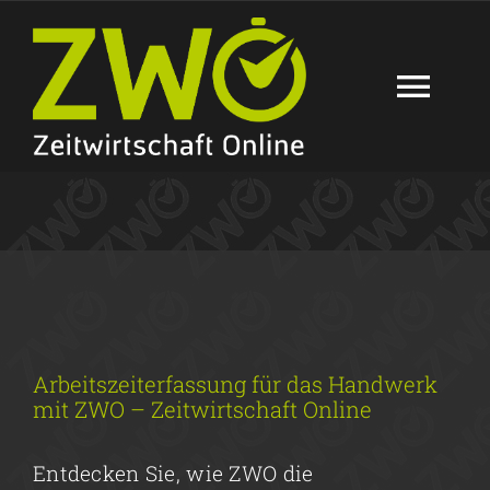
Zum
Inhalt
springen
Togg
Navi
FEATURES
BRANCHENLÖSUNGEN
SUPPORT
Arbeitszeiterfassung für das Handwerk
PREISE
mit ZWO – Zeitwirtschaft Online
NEWS
Entdecken Sie, wie ZWO die